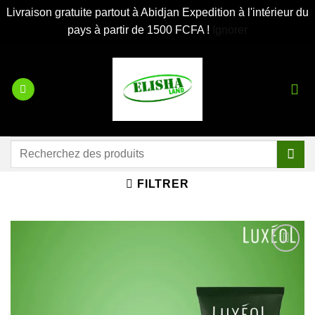
Livraison gratuite partout à Abidjan Expedition à l'intérieur du
pays à partir de 1500 FCFA !
Ignorer
Passer
au
contenu
Recherche
pour :
FILTRER
Ajouter
à la liste
d’envies