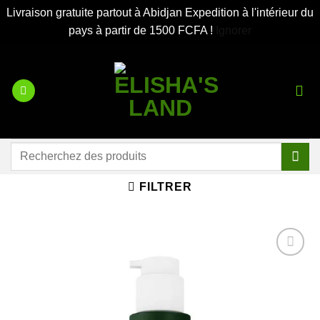
Livraison gratuite partout à Abidjan Expedition à l'intérieur du
pays à partir de 1500 FCFA !
Ignorer
Passer
au
contenu
Recherche
pour :
FILTRER
Ajouter
à la liste
d’envies