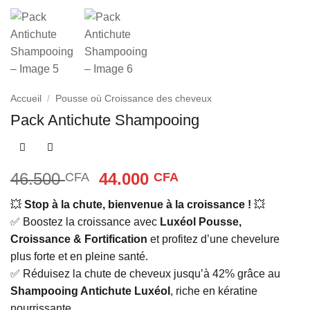
Accueil
/
Pousse où Croissance des cheveux
Pack Antichute Shampooing
Le
Le
46.500
44.000
CFA
CFA
prix
prix
💥
Stop à la chute, bienvenue à la croissance !
💥
initial
actuel
✅ Boostez la croissance avec
Luxéol Pousse,
était :
est :
Croissance & Fortification
et profitez d’une chevelure
46.500 CFA.
44.000 CFA.
plus forte et en pleine santé.
✅ Réduisez la chute de cheveux jusqu’à 42% grâce au
Shampooing Antichute Luxéol
, riche en kératine
nourrissante.