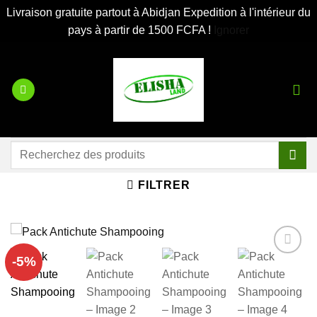
Livraison gratuite partout à Abidjan Expedition à l'intérieur du
pays à partir de 1500 FCFA !
Ignorer
Passer
au
contenu
Recherche
pour :
FILTRER
-5%
Ajouter
à la liste
d’envies