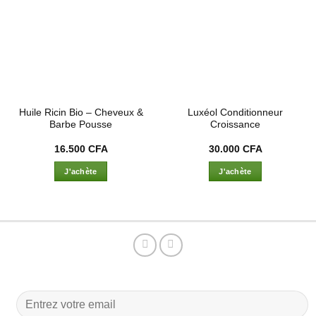
à la liste
à la liste
d’envies
d’envies
Huile Ricin Bio – Cheveux &
Luxéol Conditionneur
Barbe Pousse
Croissance
16.500
CFA
30.000
CFA
J'achète
J'achète