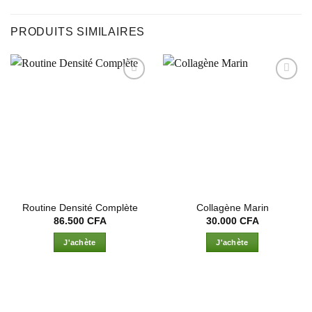
PRODUITS SIMILAIRES
Ajouter
Ajouter
à la liste
à la liste
d’envies
d’envies
Routine Densité Complète
Collagène Marin
86.500
CFA
30.000
CFA
J'achète
J'achète