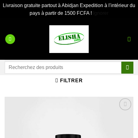
Livraison gratuite partout à Abidjan Expedition à l'intérieur du
pays à partir de 1500 FCFA !
Ignorer
Passer
au
contenu
Recherche
pour :
FILTRER
Ajouter
à la liste
d’envies