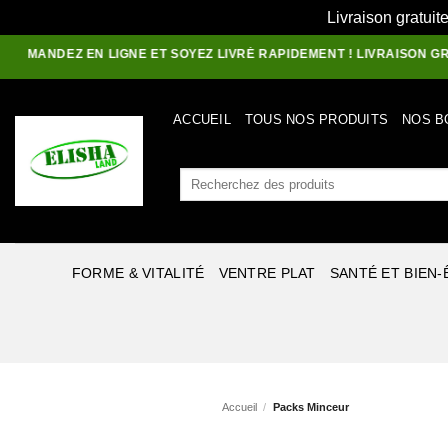
Livraison gratuit
Passer
MANDEZ EN LIGNE ET SOYEZ LIVRÉ RAPIDEMENT ! LIVRAISON GRATUIT
au
contenu
ACCUEIL
TOUS NOS PRODUITS
NOS B
Recherche
pour :
FORME & VITALITÉ
VENTRE PLAT
SANTÉ ET BIEN-
Accueil
/
Packs Minceur