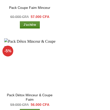
Pack Coupe Faim Minceur
Le
Le
60.000
CFA
57.000
CFA
prix
prix
el
initial
actuel
J'achète
était :
est :
00 CFA.
60.000 CFA.
57.000 CFA.
-5%
Ajouter
à la liste
d’envies
Pack Détox Minceur & Coupe
Faim
Le
Le
59.000
CFA
56.000
CFA
prix
prix