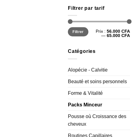
Filtrer par tarif
Prix
Prix
Prix :
56.000 CFA
Filtrer
min
max
—
65.000 CFA
Catégories
Alopécie - Calvitie
Beauté et soins personnels
Forme & Vitalité
Packs Minceur
Pousse où Croissance des
cheveux
Routines Capillaires