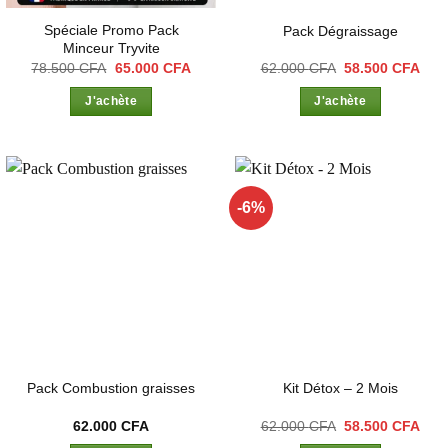
Spéciale Promo Pack
Pack Dégraissage
Minceur Tryvite
Le
Le
Le
Le
78.500
CFA
65.000
CFA
62.000
CFA
58.500
CFA
prix
prix
prix
prix
initial
actuel
initial
actu
J'achète
J'achète
était :
est :
était :
est :
78.500 CFA.
65.000 CFA.
62.000 CFA.
58.5
-6%
Ajouter
Ajouter
à la liste
à la liste
d’envies
d’envies
Pack Combustion graisses
Kit Détox – 2 Mois
Le
Le
62.000
CFA
62.000
CFA
58.500
CFA
prix
prix