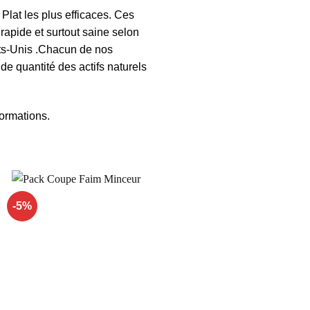
Plat les plus efficaces. Ces
rapide et surtout saine selon
ats-Unis .Chacun de nos
e quantité des actifs naturels
formations.
-5%
Ajouter
à la liste
d’envies