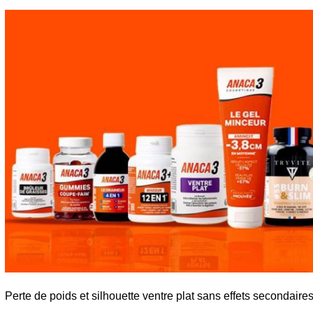
plus
récent
au
plus
ancien
Perte de poids et silhouette ventre plat sans effets secondaires