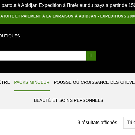
e partout à Abidjan Expedition à l'intérieur du pays à partir de 
E ET PAIEMENT À LA LIVRAISON À ABIDJAN - EXPÉDITIONS 2000 F E
OUTIQUES
ÊTRE
PACKS MINCEUR
POUSSE OÙ CROISSANCE DES CHEV
BEAUTÉ ET SOINS PERSONNELS
Trié
8 résultats affichés
du