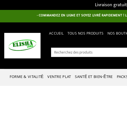
Livraison gratui
Passer
ENVENUE À ELISHA'S - COMMANDEZ EN LIGNE ET SOYEZ LIVRÉ RAPIDEMENT ! LIVRA
au
contenu
ACCUEIL
TOUS NOS PRODUITS
NOS BOUT
Recherche
pour :
FORME & VITALITÉ
VENTRE PLAT
SANTÉ ET BIEN-ÊTRE
PACK