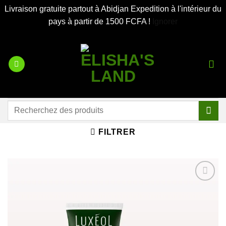
Livraison gratuite partout à Abidjan Expedition à l'intérieur du
pays à partir de 1500 FCFA !
Ignorer
Passer
au
contenu
Recherche
pour :
FILTRER
Ajouter
à la liste
d’envies