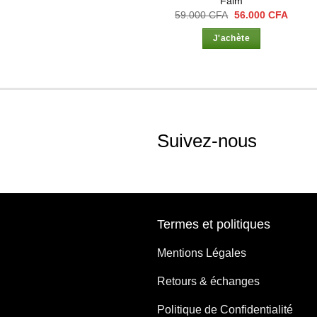
Faim
Le
Le
59.000
CFA
56.000
CFA
prix
prix
initial
actuel
J'achète
était :
est :
59.000 CFA.
56.00
Suivez-nous
Termes et politiques
Mentions Légales
Retours & échanges
Politique de Confidentialité