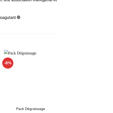
coagulant 🛑
-6%
Ajouter
Ajouter
à la liste
à la liste
d’envies
d’envies
Juvamine Expert brûle-
Pack Dégraissage