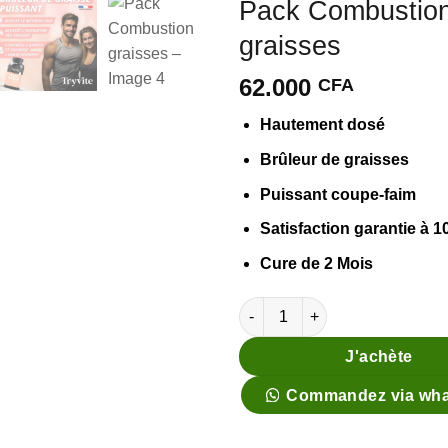
Pack Combustio
Ajouter
graisses
à la liste
d’envies
62.000
CFA
Hautement dosé
Brûleur de graisses
Puissant coupe-faim
Satisfaction garantie à 
Cure de 2 Mois
quantité de Pack Combustion 
J'achète
Commandez via wh