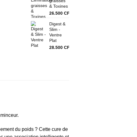
graisses
57.000 CFA.
& Toxines
26.500
CFA
Digest &
Slim -
Ventre
Plat
28.500
CFA
minceur.
dement du poids ? Cette cure de
une association intelligente et