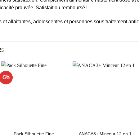
ficacité prouvée. Satisfait ou remboursé !
s et allaitantes, adolescentes et personnes sous traitement anti
ES
-5%
Ajouter
Ajouter
à la liste
à la liste
d’envies
d’envies
Pack Silhouette Fine
ANACA3+ Minceur 12 en 1