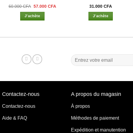
Le
Le
60.000
CFA
57.000
CFA
31.000
CFA
prix
prix
initial
actuel
J'achète
J'achète
était :
est :
0 CFA.
60.000 CFA.
57.000 CFA.
Contactez-nous
A propos du magasin
Contactez-nous
À propos
Aide & FAQ
Méthodes de paiement
Expédition et manutention