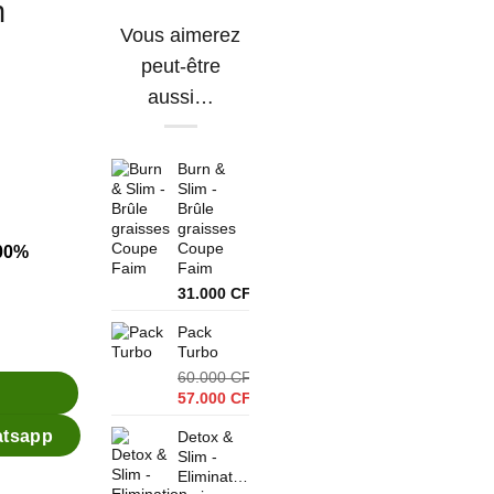
n
Vous aimerez
peut-être
aussi…
Burn &
Slim -
Brûle
graisses
Coupe
100%
Faim
31.000
CFA
Pack
graisses
Turbo
60.000
CFA
Le
57.000
CFA
prix
Le
atsapp
Detox &
initial
prix
Slim -
était :
actuel
Elimination
60.000 CFA.
est :