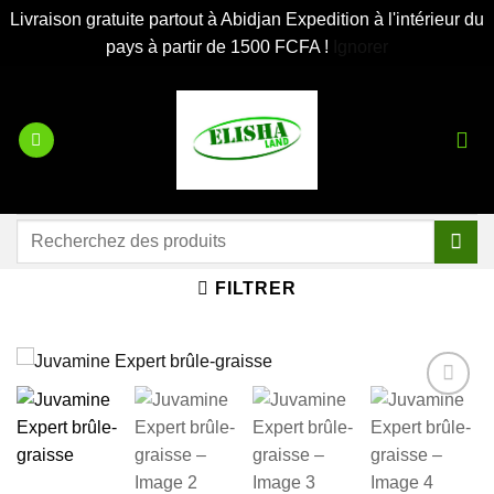
Livraison gratuite partout à Abidjan Expedition à l'intérieur du
pays à partir de 1500 FCFA !
Ignorer
Passer
au
contenu
Recherche
pour :
FILTRER
Ajouter
à la liste
d’envies