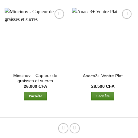
Ajouter
Ajouter
à la liste
à la liste
d’envies
d’envies
Mincinov – Capteur de
Anaca3+ Ventre Plat
graisses et sucres
26.000
CFA
28.500
CFA
J'achète
J'achète