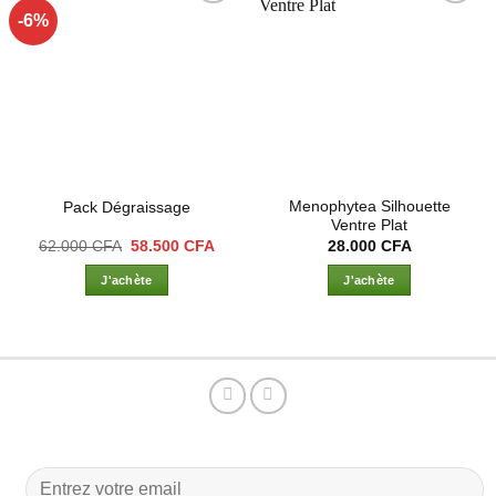
-6%
Ajouter
Ajouter
à la liste
à la liste
d’envies
d’envies
Menophytea Silhouette
Pack Dégraissage
Ventre Plat
Le
Le
62.000
CFA
58.500
CFA
28.000
CFA
prix
prix
initial
actuel
J'achète
J'achète
était :
est :
62.000 CFA.
58.500 CFA.