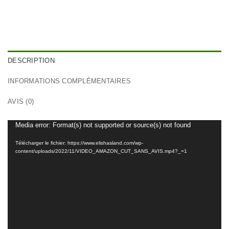
DESCRIPTION
INFORMATIONS COMPLÉMENTAIRES
AVIS (0)
Media error: Format(s) not supported or source(s) not found
Lecteur
vidéo
Télécharger le fichier: https://www.elishasland.com/wp-
content/uploads/2022/11/VIDEO_AMAZON_CUT_SANS_AVIS.mp4?_=1