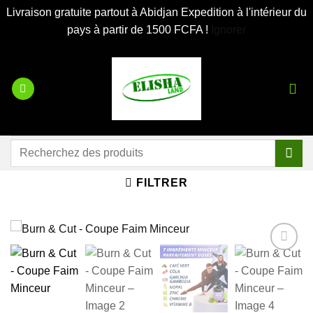
Livraison gratuite partout à Abidjan Expedition à l'intérieur du
pays à partir de 1500 FCFA !
Ignorer
Passer
au
contenu
Recherche
pour :
FILTRER
Ajouter
à la liste
d’envies