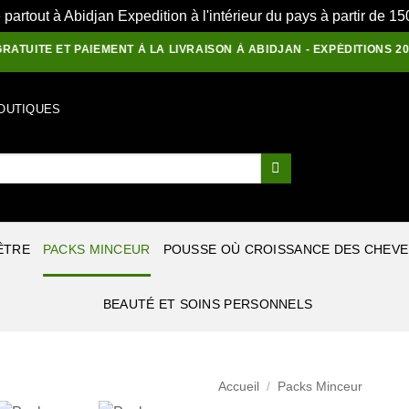
e partout à Abidjan Expedition à l'intérieur du pays à partir de 
E ET PAIEMENT À LA LIVRAISON À ABIDJAN - EXPÉDITIONS 2000 F E
OUTIQUES
ÊTRE
PACKS MINCEUR
POUSSE OÙ CROISSANCE DES CHEV
BEAUTÉ ET SOINS PERSONNELS
Accueil
/
Packs Minceur