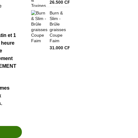
26.500
CFA
e
Burn &
Slim -
Brûle
graisses
in et 1
Coupe
Faim
1 heure
31.000
CFA
e
mement
TEMENT
emmes
x
.