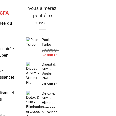
Vous aimerez
Le
CFA
peut-être
prix
aussi…
ques du
actuel
est :
 CFA.
58.500 CFA.
Pack
Turbo
ncentrée
60.000
CFA
Le
super
57.000
CFA
prix
Le
Digest &
initial
prix
Slim -
était :
actuel
se
Ventre
60.000 CFA.
est :
ssant et
Plat
57.000 CFA.
28.500
CFA
lisme et
Detox &
Slim -
s
Elimination
graisses
& Toxines
s à