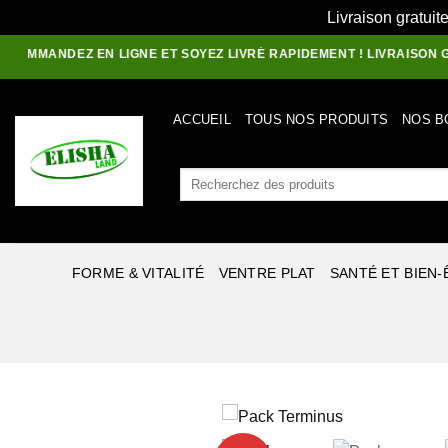
Livraison gratuit
Passer
MANDEZ EN LIGNE ET SOYEZ LIVRÉ RAPIDEMENT ! LIVRAISON GRATUIT
au
contenu
ACCUEIL
TOUS NOS PRODUITS
NOS B
Recherche
pour :
FORME & VITALITÉ
VENTRE PLAT
SANTÉ ET BIEN-