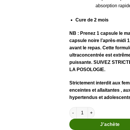
absorption rapid
Cure de 2 mois
NB : Prenez 1 capsule le mat
capsule noire l’après-midi 
avant le repas. Cette formul
ultraconcentrée est extrê
puissante. SUIVEZ STRIC
LA POSOLOGIE.
Strictement interdit aux f
enceintes et allaitantes , au
hypertendus et adolescents
quantité de Pack Terminus
J'achète