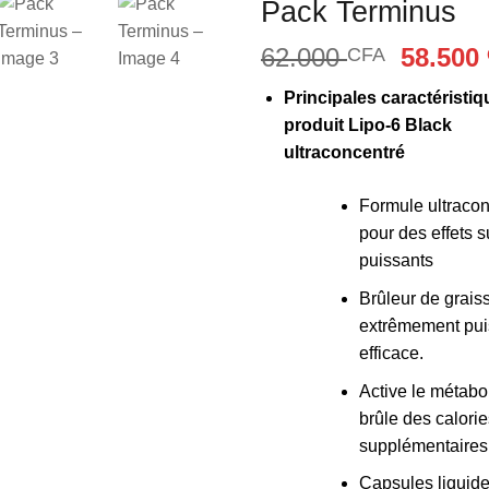
Pack Terminus
Ajouter
à la liste
Le
62.000
58.500
CFA
d’envies
prix
Principales caractéristi
initial
produit Lipo-6 Black
était :
ultraconcentré
62.000
Formule ultraco
pour des effets 
puissants
Brûleur de grais
extrêmement pui
efficace.
Active le métabo
brûle des calorie
supplémentaires
Capsules liquide