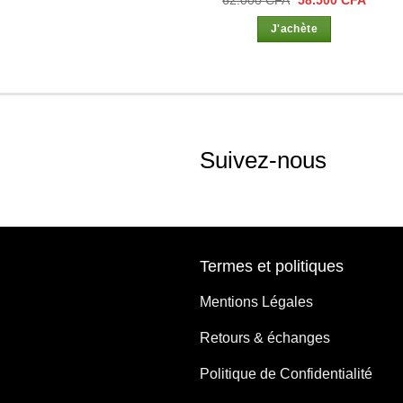
prix
prix
initial
actuel
J'achète
était :
est :
62.000 CFA.
58.50
Suivez-nous
Termes et politiques
Mentions Légales
Retours & échanges
Politique de Confidentialité