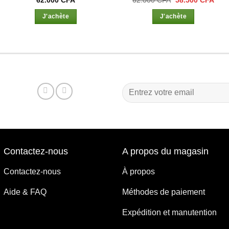
prix
prix
initial
actu
J'achète
J'achète
était :
est :
0 CFA.
62.000 CFA.
58.5
Contactez-nous
A propos du magasin
Contactez-nous
À propos
Aide & FAQ
Méthodes de paiement
Expédition et manutention