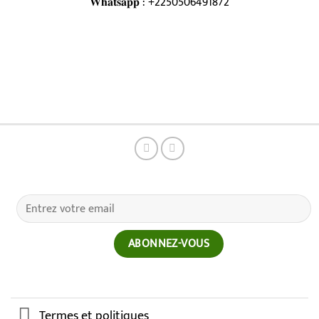
𝐖𝐡𝐚𝐭𝐬𝐚𝐩𝐩 : +2250506491872
Termes et politiques