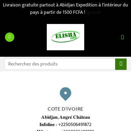
Livraison gratuite partout à Abidjan Expedition à l'intérieur du
pays à partir de 1500 FCFA !
Ignorer
Passer
au
contenu
Recherche
pour :
COTE D’IVOIRE
𝐀𝐛𝐢𝐝𝐣𝐚𝐧, 𝐀𝐧𝐠𝐫𝐞́ 𝐂𝐡𝐚̂𝐭𝐞𝐚𝐮
𝐈𝐧𝐟𝐨𝐥𝐢𝐧𝐞 : +2250506491872